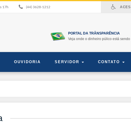
ACESS
às 17h
(44) 3628-1212
PORTAL DA TRÂNSPARÊNCIA
Veja onde o dinheiro púlico está sendo 
OUVIDORIA
SERVIDOR
CONTATO
a