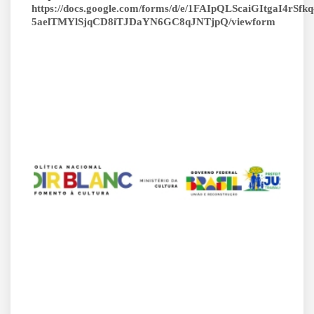
https://docs.google.com/forms/d/e/1FAIpQLScaiGItgaI4rSfkq
5aelTMYlSjqCD8iTJDaYN6GC8qJNTjpQ/viewform