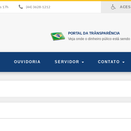
ACESS
às 17h
(44) 3628-1212
PORTAL DA TRÂNSPARÊNCIA
Veja onde o dinheiro púlico está sendo 
OUVIDORIA
SERVIDOR
CONTATO