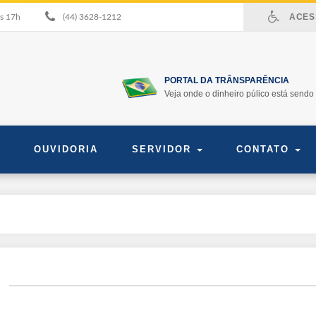
ACESS
às 17h
(44) 3628-1212
PORTAL DA TRÂNSPARÊNCIA
Veja onde o dinheiro púlico está sendo 
OUVIDORIA
SERVIDOR
CONTATO