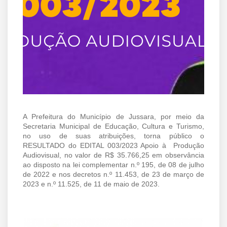
A Prefeitura do Município de Jussara, por meio da
Secretaria Municipal de Educação, Cultura e Turismo,
no uso de suas atribuições, torna público o
RESULTADO do EDITAL 003/2023 Apoio à Produção
Audiovisual, no valor de R$ 35.766,25 em observância
ao disposto na lei complementar n.º 195, de 08 de julho
de 2022 e nos decretos n.º 11.453, de 23 de março de
2023 e n.º 11.525, de 11 de maio de 2023.