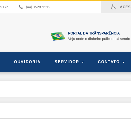
ACESS
às 17h
(44) 3628-1212
PORTAL DA TRÂNSPARÊNCIA
Veja onde o dinheiro púlico está sendo 
OUVIDORIA
SERVIDOR
CONTATO