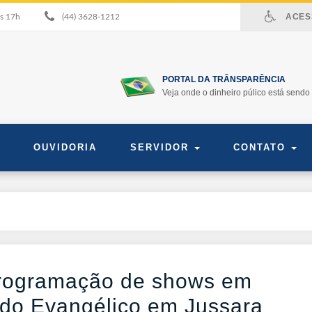
ACESS
às 17h
(44) 3628-1212
PORTAL DA TRÂNSPARÊNCIA
Veja onde o dinheiro púlico está sendo 
OUVIDORIA
SERVIDOR
CONTATO
 programação de shows em
do Evangélico em Jussara