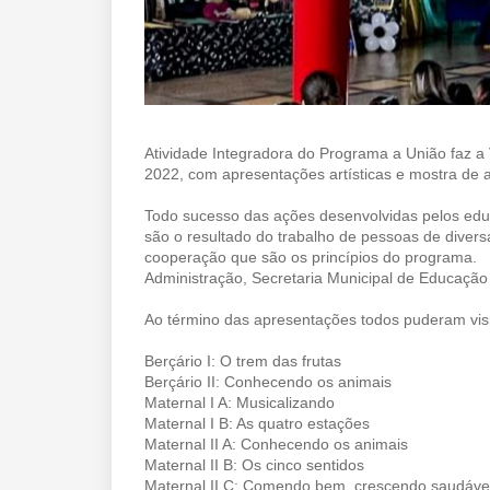
Atividade Integradora do Programa a União faz 
2022, com apresentações artísticas e mostra de a
Todo sucesso das ações desenvolvidas pelos ed
são o resultado do trabalho de pessoas de divers
cooperação que são os princípios do programa.
Administração, Secretaria Municipal de Educação 
Ao término das apresentações todos puderam visita
Berçário I: O trem das frutas
Berçário II: Conhecendo os animais
Maternal I A: Musicalizando
Maternal I B: As quatro estações
Maternal II A: Conhecendo os animais
Maternal II B: Os cinco sentidos
Maternal II C: Comendo bem, crescendo saudáve