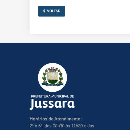
VOLTAR
Horários de Atendimento:
2ª à 6ª, das 08h30 às 11h30 e das