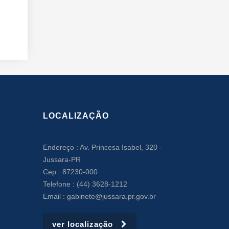
LOCALIZAÇÃO
Endereço : Av. Princesa Isabel, 320 -
Jussara-PR
Cep : 87230-000
Telefone : (44) 3628-1212
Email : gabinete@jussara.pr.gov.br
ver localização