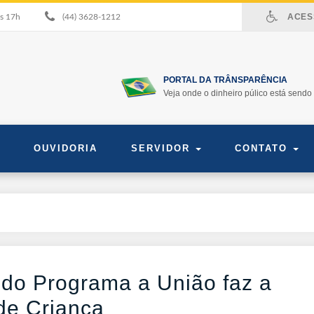
ACESS
às 17h
(44) 3628-1212
PORTAL DA TRÂNSPARÊNCIA
Veja onde o dinheiro púlico está sendo 
OUVIDORIA
SERVIDOR
CONTATO
 do Programa a União faz a
de Criança