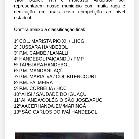
Vitor Gadiel, Yan e Professor Anderson por 
representarem nosso município com muita raça e 
dedicação em mais essa competição ao nível 
estadual.
Confira abaixo a classificação final:
1º COL. MARISTA PIO XII / LHCG
2º JUSSARA HANDEBOL
3º P.M. CAMBÉ / LANALLI
4º HANDEBOL PAIÇANDÚ / PMP
5º TAPEJARA HANDEBOL
6º P.M. MANDAGUAÇÚ
7º P.M. MARIALVA / COL.BITENCOURT
8º P.M. PALMEIRA
9º P.M. CORBÉLIA / HCC
10º AHSI / SAUDADE DO IGUAÇÚ
11º AHANDA/COLÉGIO SÃO JOSÉ/APUC
12º AACERHAND/UEM/MARINGÁ
13º SÃO CARLOS DO IVAÍ HANDEBOL