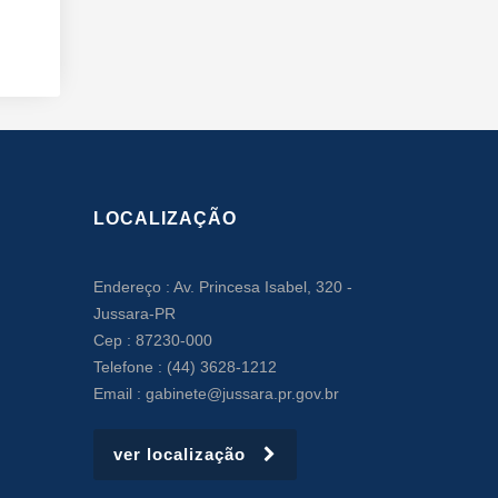
LOCALIZAÇÃO
Endereço : Av. Princesa Isabel, 320 -
Jussara-PR
Cep : 87230-000
Telefone : (44) 3628-1212
Email : gabinete@jussara.pr.gov.br
ver localização