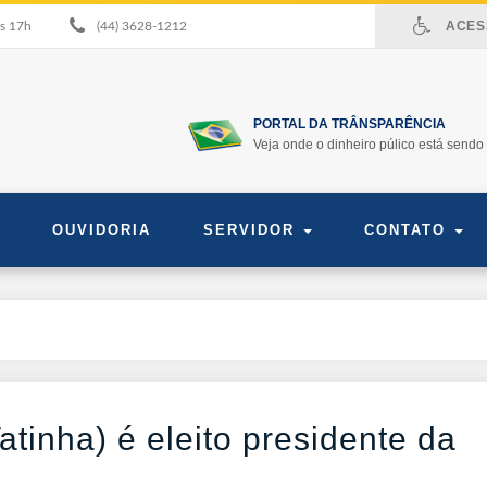
ACESS
às 17h
(44) 3628-1212
PORTAL DA TRÂNSPARÊNCIA
Veja onde o dinheiro púlico está sendo 
OUVIDORIA
SERVIDOR
CONTATO
atinha) é eleito presidente da