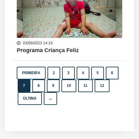
03/09/2023 14:19
Programa Criança Feliz
PRIMEIRA
2
3
4
5
6
7
8
9
10
11
12
ÚLTIMA
...