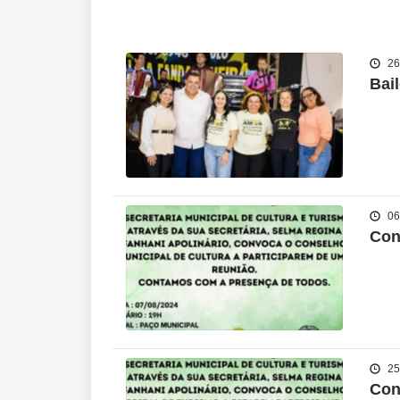
26
Bai
06
Con
25
Con