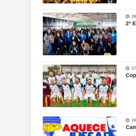
28
2º 
27
Cop
24
Cam