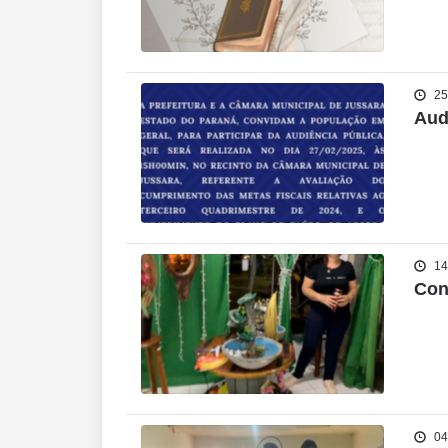
25
Aud
14
Con
04