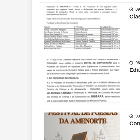
09
Cla
08
Edi
03
Con