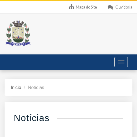
Mapa do Site
Ouvidoria
Toggle
navigati
Inicio
Notícias
Notícias