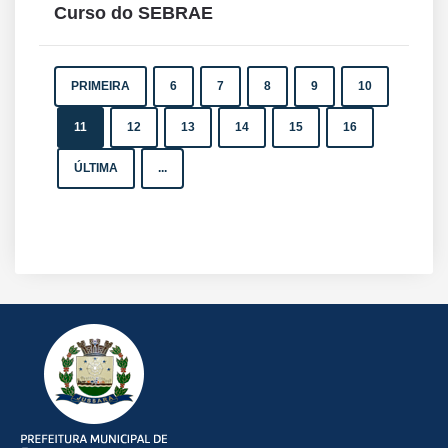
Curso do SEBRAE
PRIMEIRA
6
7
8
9
10
11
12
13
14
15
16
ÚLTIMA
...